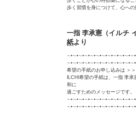
歩くことが心の特効薬になるこ
歩く習慣を身につけて、心への
一指 李承憲（イルチ
紙
より
∼•∼•∼•∼•∼•∼•∼•∼•∼•∼•∼•∼•
∼•∼•∼•∼•∼•∼•∼•∼•∼•∼•∼•∼
希望の手紙のお申し込みは ＞
ILCHI希望の手紙は、一指 
和に
過ごすためのメッセージです。
∼•∼•∼•∼•∼•∼•∼•∼•∼•∼•∼•∼•
∼•∼•∼•∼•∼•∼•∼•∼•∼•∼•∼•∼