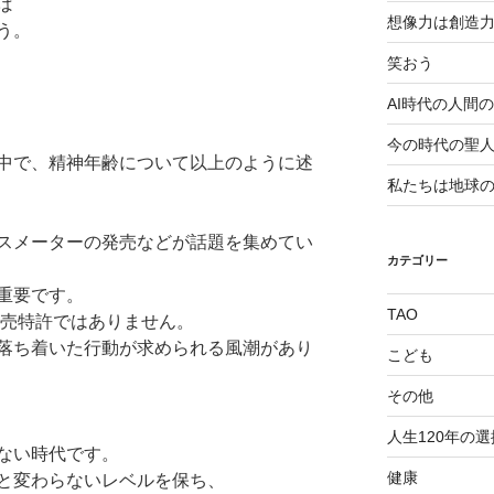
ば
想像力は創造
う。
笑おう
AI時代の人間
今の時代の聖
中で、精神年齢について以上のように述
私たちは地球
スメーターの発売などが話題を集めてい
カテゴリー
重要です。
TAO
専売特許ではありません。
落ち着いた行動が求められる風潮があり
こども
その他
人生120年の選
ない時代です。
健康
と変わらないレベルを保ち、