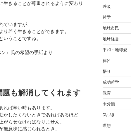
に生きることが尊重されるように変わり
呼吸
哲学
れていますが、
地球市民
より若く生きることができます。
ということですね。
地球経営
平和・地球愛
ホン）氏の
希望の手紙
より
律呂
悟り
成功哲学
問題も解消してくれます
教育
未分類
あれば辛い時もあります。
気づき
動かしたくないときであればあるほど
上がらせなければなりません。
瞑想
が無意味に感じられるとき、