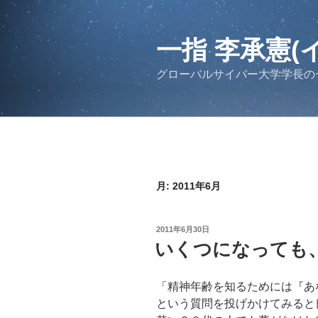
コ
ン
テ
一指 李承憲(
ン
グローバルサイバー大学学長の
ツ
へ
ス
キ
ッ
プ
月:
2011年6月
投
2011年6月30日
稿
いくつになっても
日:
「精神年齢を知るためには『あ
という質問を投げかけてみると