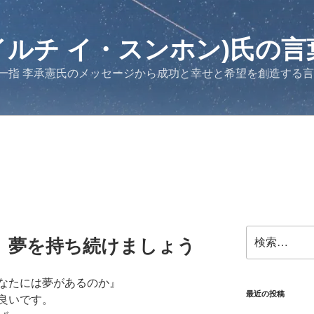
イルチ イ・スンホン)氏の言
一指 李承憲氏のメッセージから成功と幸せと希望を創造する
検
、夢を持ち続けましょう
索:
なたには夢があるのか』
最近の投稿
良いです。