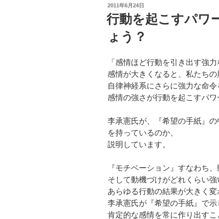
投
2011年6月24日
稿
行動を起こすパワ
日:
ょう？
「感情ほど行動を引き出す強力
感情が大きくなると、私たちの
自律神経系にさらに強力な命令
感情の強さが行動を起こすパワ
李承憲氏が、『希望の手紙』の
を持っているのか、
説明しています。
『モチベーション』すなわち、
そして動機づけがどれくらい強
あらゆる行動の結果が大きく変
李承憲氏が『希望の手紙』で示
肯定的な感情を常に作り出すこ