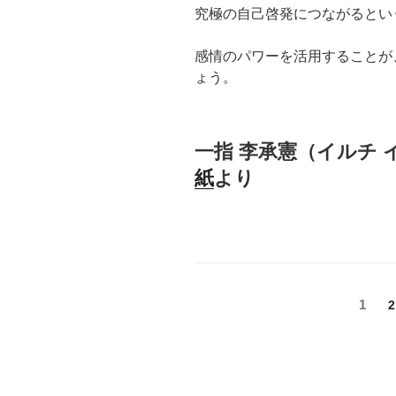
究極の自己啓発につながるとい
感情のパワーを活用することが
ょう。
一指 李承憲（イルチ
紙
より
投
固
1
2
定
稿
ペ
の
ー
ジ