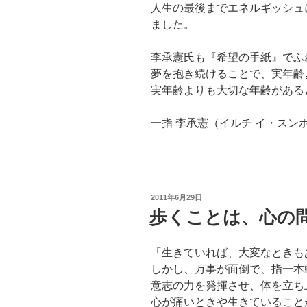
人生の最後までエネルギッシュ
ました。
李承憲氏も『希望の手紙』でふ
夢を抱き続けることで、実年齢
実年齢よりも大切な年齢がある
一指 李承憲（イルチ イ・スン
投
2011年6月29日
稿
歩くことは、心の
日:
「生きていれば、大変なときも
しかし、万事が面倒で、指一本
意志の力を発揮させ、体を立ち
心が痛いときや生きていること