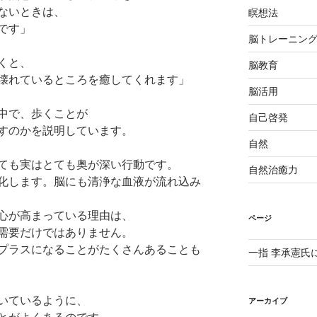
ないときは、
瞑想法
です」
脳トレーニン
くと、
脳教育
壊れているところを癒してくれます」
脳活用
中で、歩くことが
自己啓発
すのかを説明しています。
自然
ても実はとても奥が深い行動です。
自然治癒力
化します。脳にも清浄な血液が流れ込み
心が高まっている理由は、
ページ
需要だけではありません。
プラスになることがたくさんあることも
一指 李承憲氏
いているように、
アーカイブ