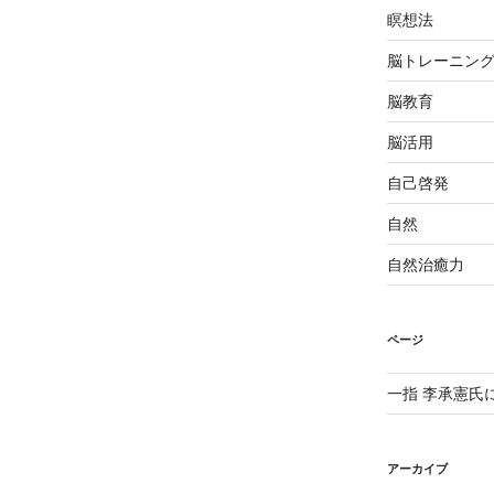
瞑想法
脳トレーニン
脳教育
脳活用
自己啓発
自然
自然治癒力
ページ
一指 李承憲氏
アーカイブ