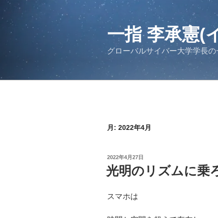
コ
ン
テ
一指 李承憲(
ン
グローバルサイバー大学学長の
ツ
へ
ス
キ
ッ
プ
月:
2022年4月
投
2022年4月27日
稿
光明のリズムに乗
日:
スマホは