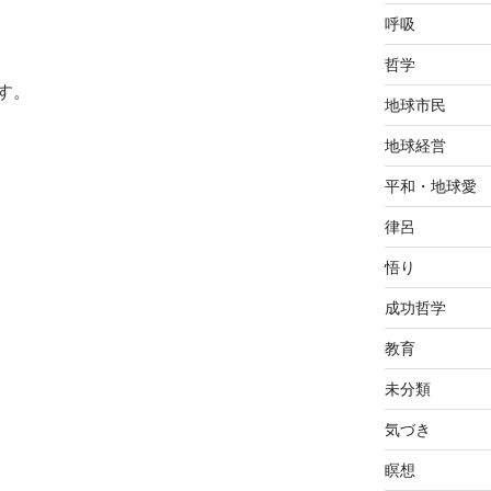
呼吸
哲学
す。
地球市民
地球経営
平和・地球愛
律呂
悟り
成功哲学
教育
未分類
気づき
瞑想