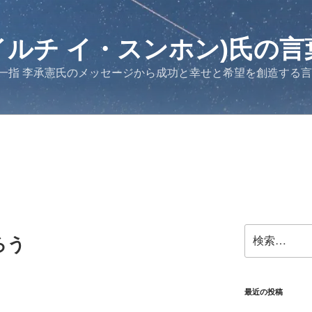
イルチ イ・スンホン)氏の言
一指 李承憲氏のメッセージから成功と幸せと希望を創造する
検
ろう
索:
最近の投稿