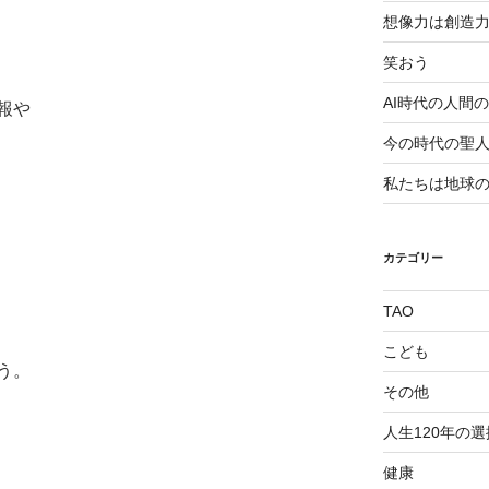
想像力は創造
笑おう
AI時代の人間
報や
今の時代の聖
私たちは地球
カテゴリー
TAO
こども
う。
その他
人生120年の選
健康