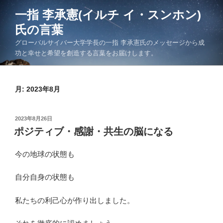
コ
一指 李承憲(イルチ イ・スンホン)
ン
氏の言葉
テ
ン
グローバルサイバー大学学長の一指 李承憲氏のメッセージから成
ツ
功と幸せと希望を創造する言葉をお届けします。
へ
ス
キ
月:
2023年8月
ッ
プ
投
2023年8月26日
稿
ポジティブ・感謝・共生の脳になる
日:
今の地球の状態も
自分自身の状態も
私たちの利己心が作り出しました。