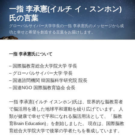
コ
一指 李承憲(イルチ イ・スンホン)
ン
氏の言葉
テ
ン
グローバルサイバー大学学長の一指 李承憲氏のメッセージから成
ツ
功と幸せと希望を創造する言葉をお届けします。
へ
ス
キ
一指 李承憲氏について
ッ
– 国際脳教育総合大学院大学 学長
プ
– グローバルサイバー大学 学長
– 国連諮問機関 韓国脳科学研究院 院長
– 国連NGO 国際脳教育協会 会長
一指 李承憲(イルチ イスンホン)氏は、世界的な脳教育者
で脳活用を通した地球平和運動を繰り広げています。 人
類が健康で幸せで平和になれる脳活用法として、「脳教
育Brain Education)」を創始しました。 現在は、国際脳教
育総合大学院大学で後輩の学者たちを養成しています。