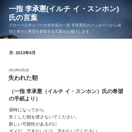
コ
一指 李承憲(イルチ イ・スンホン)
ン
氏の言葉
テ
ン
グローバルサイバー大学学長の一指 李承憲氏のメッセージから成
ツ
功と幸せと希望を創造する言葉をお届けします。
へ
ス
キ
月:
2013年4月
ッ
プ
投
2013年4月2日
稿
失われた朝
日:
（一指 李承憲（イルチ イ・スンホン）氏の希望
の手紙より）
昼時になってから
失くした朝を捜さないでください。
新しい可能性があるのに
ダメだ、できないとは、言わないでください。