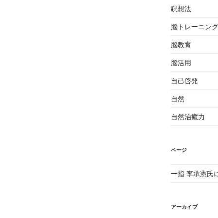
瞑想法
脳トレーニン
脳教育
脳活用
自己啓発
自然
自然治癒力
ページ
一指 李承憲氏
アーカイブ