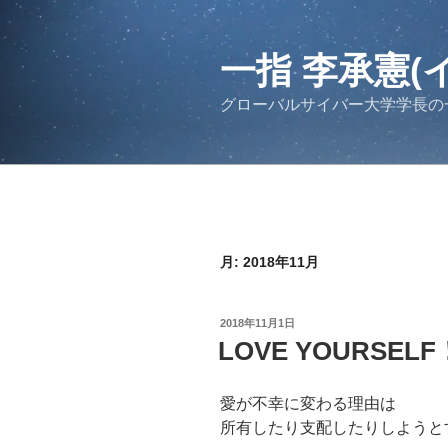
コ
ン
テ
一指 李承憲(
ン
グローバルサイバー大学学長の
ツ
へ
ス
キ
ッ
プ
月:
2018年11月
投
2018年11月1日
稿
LOVE YOURSELF
日:
愛が不幸に変わる理由は
所有したり支配したりしようと