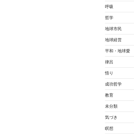
呼吸
哲学
地球市民
地球経営
平和・地球愛
律呂
悟り
成功哲学
教育
未分類
気づき
瞑想