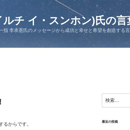
イルチ イ・スンホン)氏の言
一指 李承憲氏のメッセージから成功と幸せと希望を創造する
検
！
索:
最近の投稿
するからです。