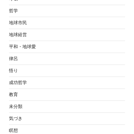
哲学
地球市民
地球経営
平和・地球愛
律呂
悟り
成功哲学
教育
未分類
気づき
瞑想