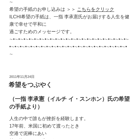
∼
希望の手紙のお申し込みは ＞＞
こちらをクリック
ILCHI希望の手紙は、一指 李承憲氏がお届けする人生を健
康で幸せで平和に
過ごすためのメッセージです。
∼•∼•∼•∼•∼•∼•∼•∼•∼•∼•∼•∼•∼•∼•∼•∼•∼•∼•∼•∼•∼•∼•∼
•∼•∼•∼•∼•∼•∼•∼•∼•∼•∼•∼•∼•∼•∼•∼•∼•∼•∼•∼•∼•∼•∼•
∼
投
2011年11月24日
稿
希望をつぶやく
日:
（一指 李承憲（イルチ イ・スンホン）氏の希望
の手紙より）
人生の中で誰もが挫折を経験します。
17年前、米国に初めて渡ったとき
空港で泥棒にあい