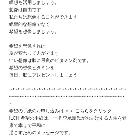
瞑想を活用しましょう。
想像は自由です
私たちは想像することができます。
絶望的な想像でなく
希望を想像しましょう。
希望を想像すれば
脳が変わって力がでます
いい想像は脳に最良のビタミン剤です。
希望の想像ビタミンを
毎日、脳にプレゼントしましょう。
∼•∼•∼•∼•∼•∼•∼•∼•∼•∼•∼•∼•∼•∼•∼•∼•∼•∼•∼•∼•∼•∼•∼
•∼•∼•∼•∼•∼•∼•∼•∼•∼•∼•∼•∼•∼•∼•∼•∼•∼•∼•∼•∼•∼•∼•
∼
希望の手紙のお申し込みは ＞＞
こちらをクリック
ILCHI希望の手紙は、一指 李承憲氏がお届けする人生を健
康で幸せで平和に
過ごすためのメッセージです。