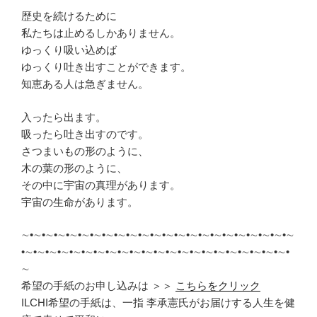
歴史を続けるために
私たちは止めるしかありません。
ゆっくり吸い込めば
ゆっくり吐き出すことができます。
知恵ある人は急ぎません。
入ったら出ます。
吸ったら吐き出すのです。
さつまいもの形のように、
木の葉の形のように、
その中に宇宙の真理があります。
宇宙の生命があります。
∼•∼•∼•∼•∼•∼•∼•∼•∼•∼•∼•∼•∼•∼•∼•∼•∼•∼•∼•∼•∼•∼•∼
•∼•∼•∼•∼•∼•∼•∼•∼•∼•∼•∼•∼•∼•∼•∼•∼•∼•∼•∼•∼•∼•∼•
∼
希望の手紙のお申し込みは ＞＞
こちらをクリック
ILCHI希望の手紙は、一指 李承憲氏がお届けする人生を健