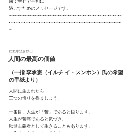
康で幸せで平和に
過ごすためのメッセージです。
∼•∼•∼•∼•∼•∼•∼•∼•∼•∼•∼•∼•∼•∼•∼•∼•∼•∼•∼•∼•∼•∼•∼
•∼•∼•∼•∼•∼•∼•∼•∼•∼•∼•∼•∼•∼•∼•∼•∼•∼•∼•∼•∼•∼•∼•
∼
投
2011年11月24日
稿
人間の最高の価値
日:
（一指 李承憲（イルチ イ・スンホン）氏の希望
の手紙より）
人間に生まれたら
三つの悟りを得ましょう。
一番目、人生が「苦」であると悟ります。
人生が苦痛であると気づき、
厭世主義者として生きることもあります。