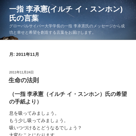
コ
一指 李承憲(イルチ イ・スンホン)
ン
氏の言葉
テ
ン
グローバルサイバー大学学長の一指 李承憲氏のメッセージから成
ツ
功と幸せと希望を創造する言葉をお届けします。
へ
ス
キ
月:
2011年11月
ッ
プ
投
2011年11月24日
稿
生命の法則
日:
（一指 李承憲（イルチ イ・スンホン）氏の希望
の手紙より）
息を吸ってみましょう。
もう少し吸ってみましょう。
吸いつづけるとどうなるでしょう？
大変なことになります。