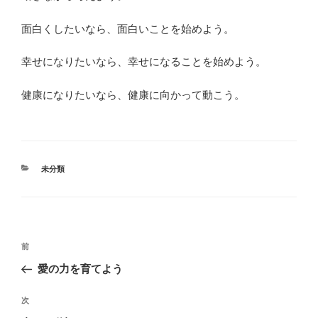
面白くしたいなら、面白いことを始めよう。
幸せになりたいなら、幸せになることを始めよう。
健康になりたいなら、健康に向かって動こう。
カ
未分類
テ
ゴ
リ
ー
投
前
前
稿
の
愛の力を育てよう
ナ
投
ビ
稿
次
次