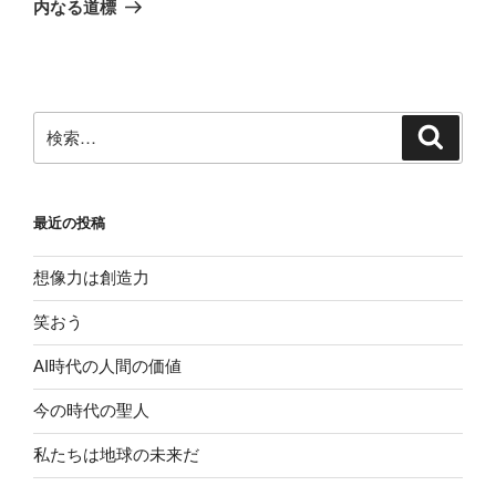
ゲ
の
内なる道標
投
ー
稿
シ
ョ
ン
検
検
索
索:
最近の投稿
想像力は創造力
笑おう
AI時代の人間の価値
今の時代の聖人
私たちは地球の未来だ