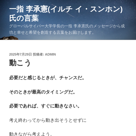
コ
一指 李承憲(イルチ イ・スンホン)
ン
氏の言葉
テ
ン
グローバルサイバー大学学長の一指 李承憲氏のメッセージから成
ツ
功と幸せと希望を創造する言葉をお届けします。
へ
ス
キ
投
2025年7月29日
投稿者:
ADMIN
稿
動こう
ッ
日:
プ
必要だと感じるときが、チャンスだ。
そのときが最高のタイミングだ。
必要であれば、すぐに動きなさい。
考え終わってから動き出そうとせずに
動きながら考えよう。