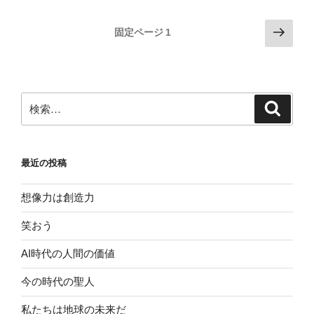
投
次
固定ページ
1
の
稿
ペ
の
ー
ペ
ジ
検
検
ー
索
索:
ジ
送
最近の投稿
り
想像力は創造力
笑おう
AI時代の人間の価値
今の時代の聖人
私たちは地球の未来だ