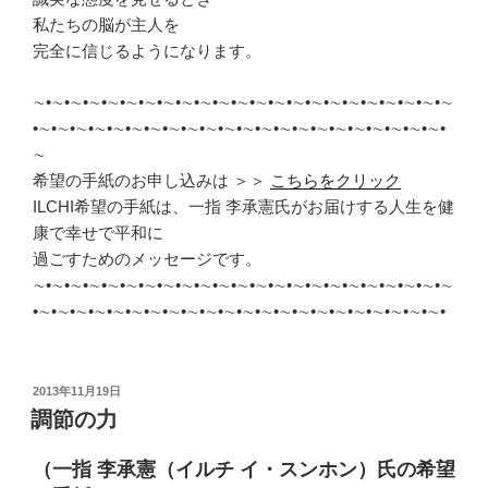
私たちの脳が主人を
完全に信じるようになります。
∼•∼•∼•∼•∼•∼•∼•∼•∼•∼•∼•∼•∼•∼•∼•∼•∼•∼•∼•∼•∼•∼•∼
•∼•∼•∼•∼•∼•∼•∼•∼•∼•∼•∼•∼•∼•∼•∼•∼•∼•∼•∼•∼•∼•∼•
∼
希望の手紙のお申し込みは ＞＞
こちらをクリック
ILCHI希望の手紙は、一指 李承憲氏がお届けする人生を健
康で幸せで平和に
過ごすためのメッセージです。
∼•∼•∼•∼•∼•∼•∼•∼•∼•∼•∼•∼•∼•∼•∼•∼•∼•∼•∼•∼•∼•∼•∼
•∼•∼•∼•∼•∼•∼•∼•∼•∼•∼•∼•∼•∼•∼•∼•∼•∼•∼•∼•∼•∼•∼•
投
2013年11月19日
稿
調節の力
日:
（一指 李承憲（イルチ イ・スンホン）氏の希望