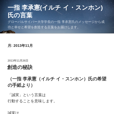
コ
一指 李承憲(イルチ イ・スンホン)
ン
氏の言葉
テ
ン
グローバルサイバー大学学長の一指 李承憲氏のメッセージから成
ツ
功と幸せと希望を創造する言葉をお届けします。
へ
ス
キ
月:
2013年11月
ッ
プ
投
2013年11月26日
稿
創造の秘訣
日:
（一指 李承憲（イルチ イ・スンホン）氏の希望
の手紙より）
「誠実」という言葉は
行動することを意味します。
誠実は、