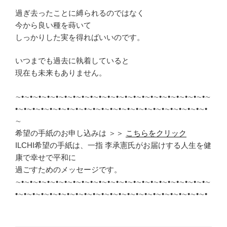
過ぎ去ったことに縛られるのではなく
今から良い種を蒔いて
しっかりした実を得ればいいのです。
いつまでも過去に執着していると
現在も未来もありません。
∼•∼•∼•∼•∼•∼•∼•∼•∼•∼•∼•∼•∼•∼•∼•∼•∼•∼•∼•∼•∼•∼•∼
•∼•∼•∼•∼•∼•∼•∼•∼•∼•∼•∼•∼•∼•∼•∼•∼•∼•∼•∼•∼•∼•∼•
∼
希望の手紙のお申し込みは ＞＞
こちらをクリック
ILCHI希望の手紙は、一指 李承憲氏がお届けする人生を健
康で幸せで平和に
過ごすためのメッセージです。
∼•∼•∼•∼•∼•∼•∼•∼•∼•∼•∼•∼•∼•∼•∼•∼•∼•∼•∼•∼•∼•∼•∼
•∼•∼•∼•∼•∼•∼•∼•∼•∼•∼•∼•∼•∼•∼•∼•∼•∼•∼•∼•∼•∼•∼•