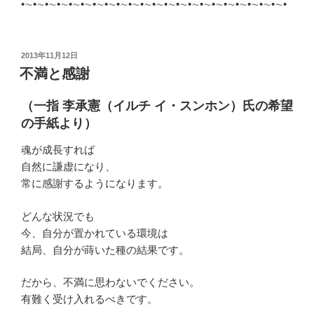
•∼•∼•∼•∼•∼•∼•∼•∼•∼•∼•∼•∼•∼•∼•∼•∼•∼•∼•∼•∼•∼•∼•
投
2013年11月12日
稿
不満と感謝
日:
（一指 李承憲（イルチ イ・スンホン）氏の希望
の手紙より）
魂が成長すれば
自然に謙虚になり、
常に感謝するようになります。
どんな状況でも
今、自分が置かれている環境は
結局、自分が蒔いた種の結果です。
だから、不満に思わないでください。
有難く受け入れるべきです。