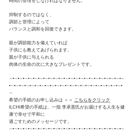
時間の管理をしなければなりません。
抑制するのではなく、
調節と管理によって
バランスと調和を回復できます。
親が調節能力を備えていれば
子供にも教えてあげられます。
親が子供に与えられる
肉体の生命の次に大きなプレゼントです。
∼•∼•∼•∼•∼•∼•∼•∼•∼•∼•∼•∼•∼•∼•∼•∼•∼•∼•∼•∼•∼•∼•∼
•∼•∼•∼•∼•∼•∼•∼•∼•∼•∼•∼•∼•∼•∼•∼•∼•∼•∼•∼•∼•∼•∼•
∼
希望の手紙のお申し込みは ＞＞
こちらをクリック
ILCHI希望の手紙は、一指 李承憲氏がお届けする人生を健
康で幸せで平和に
過ごすためのメッセージです。
∼•∼•∼•∼•∼•∼•∼•∼•∼•∼•∼•∼•∼•∼•∼•∼•∼•∼•∼•∼•∼•∼•∼