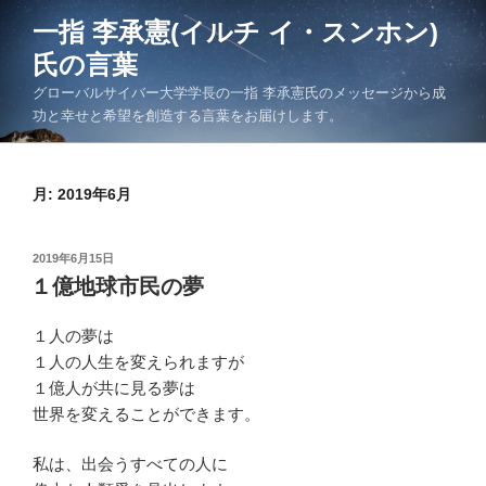
コ
一指 李承憲(イルチ イ・スンホン)
ン
氏の言葉
テ
ン
グローバルサイバー大学学長の一指 李承憲氏のメッセージから成
ツ
功と幸せと希望を創造する言葉をお届けします。
へ
ス
キ
月:
2019年6月
ッ
プ
投
2019年6月15日
稿
１億地球市民の夢
日:
１人の夢は
１人の人生を変えられますが
１億人が共に見る夢は
世界を変えることができます。
私は、出会うすべての人に