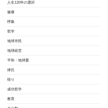
人生120年の選択
健康
呼吸
哲学
地球市民
地球経営
平和・地球愛
律呂
悟り
成功哲学
教育