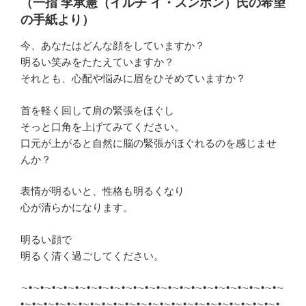
（一指 李承憲（イルチ イ・スンホン）氏の希望
の手紙より）
今、あなたはどんな顔をしていますか？
明るい笑みをたたえていますか？
それとも、心配や悩みに眉をひそめていますか？
首を軽く回して肩の緊張をほぐし
そっと口角を上げてみてください。
口元が上がると自然に脳の緊張がほぐれるのを感じませ
んか？
表情が明るいと、性格も明るくなり
心が清らかになります。
明るい顔で
明るく清く過ごしてください。
∼•∼•∼•∼•∼•∼•∼•∼•∼•∼•∼•∼•∼•∼•∼•∼•∼•∼•∼•∼•∼•∼•∼
•∼•∼•∼•∼•∼•∼•∼•∼•∼•∼•∼•∼•∼•∼•∼•∼•∼•∼•∼•∼•∼•∼•