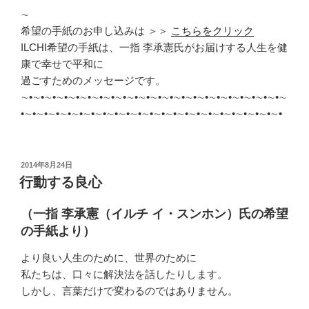
∼
希望の手紙のお申し込みは ＞＞
こちらをクリック
ILCHI希望の手紙は、一指 李承憲氏がお届けする人生を健
康で幸せで平和に
過ごすためのメッセージです。
∼•∼•∼•∼•∼•∼•∼•∼•∼•∼•∼•∼•∼•∼•∼•∼•∼•∼•∼•∼•∼•∼•∼
•∼•∼•∼•∼•∼•∼•∼•∼•∼•∼•∼•∼•∼•∼•∼•∼•∼•∼•∼•∼•∼•∼•
投
2014年8月24日
稿
行動する良心
日:
（一指 李承憲（イルチ イ・スンホン）氏の希望
の手紙より）
より良い人生のために、世界のために
私たちは、口々に解決法を話したりします。
しかし、言葉だけで変わるのではありません。