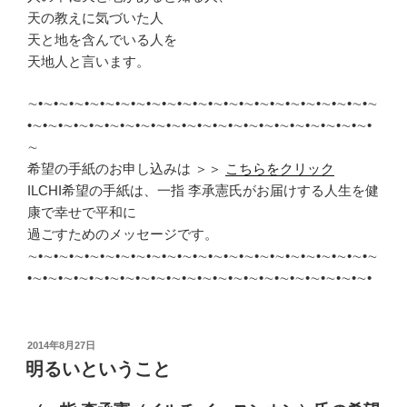
天の教えに気づいた人
天と地を含んでいる人を
天地人と言います。
∼•∼•∼•∼•∼•∼•∼•∼•∼•∼•∼•∼•∼•∼•∼•∼•∼•∼•∼•∼•∼•∼•∼
•∼•∼•∼•∼•∼•∼•∼•∼•∼•∼•∼•∼•∼•∼•∼•∼•∼•∼•∼•∼•∼•∼•
∼
希望の手紙のお申し込みは ＞＞
こちらをクリック
ILCHI希望の手紙は、一指 李承憲氏がお届けする人生を健
康で幸せで平和に
過ごすためのメッセージです。
∼•∼•∼•∼•∼•∼•∼•∼•∼•∼•∼•∼•∼•∼•∼•∼•∼•∼•∼•∼•∼•∼•∼
•∼•∼•∼•∼•∼•∼•∼•∼•∼•∼•∼•∼•∼•∼•∼•∼•∼•∼•∼•∼•∼•∼•
投
2014年8月27日
稿
明るいということ
日: