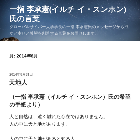
コ
一指 李承憲(イルチ イ・スンホン)
ン
氏の言葉
テ
ン
グローバルサイバー大学学長の一指 李承憲氏のメッセージから成
ツ
功と幸せと希望を創造する言葉をお届けします。
へ
ス
キ
月:
2014年8月
ッ
プ
投
2014年8月31日
稿
天地人
日:
（一指 李承憲（イルチ イ・スンホン）氏の希望
の手紙より）
人と自然は、遠く離れた存在ではありません。
人の中に天と地があります。
人の中に天と地があると知る人、