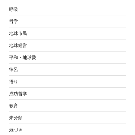
呼吸
哲学
地球市民
地球経営
平和・地球愛
律呂
悟り
成功哲学
教育
未分類
気づき