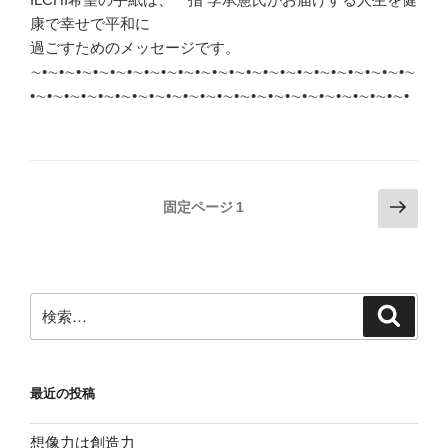
康で幸せで平和に
過ごすためのメッセージです。
∼•∼•∼•∼•∼•∼•∼•∼•∼•∼•∼•∼•∼•∼•∼•∼•∼•∼•∼•∼•∼•∼•∼
•∼•∼•∼•∼•∼•∼•∼•∼•∼•∼•∼•∼•∼•∼•∼•∼•∼•∼•∼•∼•∼•∼•
投
次
固定ページ
1
の
稿
ペ
の
ー
ペ
ジ
検
検
ー
索
索:
ジ
送
最近の投稿
り
想像力は創造力