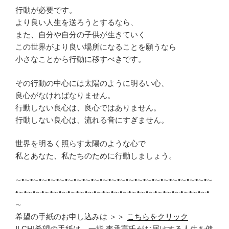
行動が必要です。
より良い人生を送ろうとするなら、
また、自分や自分の子供が生きていく
この世界がより良い場所になることを願うなら
小さなことから行動に移すべきです。
その行動の中心には太陽のように明るい心、
良心がなければなりません。
行動しない良心は、良心ではありません。
行動しない良心は、流れる音にすぎません。
世界を明るく照らす太陽のような心で
私とあなた、私たちのために行動しましょう。
∼•∼•∼•∼•∼•∼•∼•∼•∼•∼•∼•∼•∼•∼•∼•∼•∼•∼•∼•∼•∼•∼•∼
•∼•∼•∼•∼•∼•∼•∼•∼•∼•∼•∼•∼•∼•∼•∼•∼•∼•∼•∼•∼•∼•∼•
∼
希望の手紙のお申し込みは ＞＞
こちらをクリック
ILCHI希望の手紙は、一指 李承憲氏がお届けする人生を健