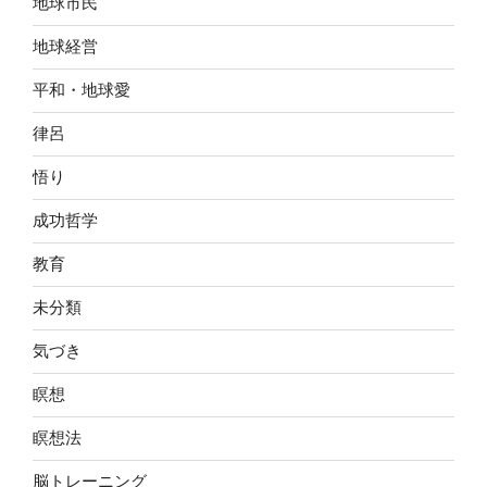
地球市民
地球経営
平和・地球愛
律呂
悟り
成功哲学
教育
未分類
気づき
瞑想
瞑想法
脳トレーニング