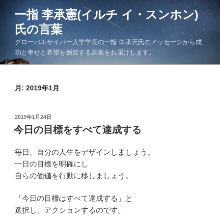
コ
一指 李承憲(イルチ イ・スンホン)
ン
氏の言葉
テ
ン
グローバルサイバー大学学長の一指 李承憲氏のメッセージから成
ツ
功と幸せと希望を創造する言葉をお届けします。
へ
ス
キ
月:
2019年1月
ッ
プ
投
2019年1月24日
稿
今日の目標をすべて達成する
日:
毎日、自分の人生をデザインしましょう。
一日の目標を明確にし
自らの価値を行動に移しましょう。
「今日の目標はすべて達成する」と
選択し、アクションするのです。