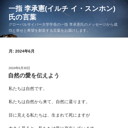
コ
一指 李承憲(イルチ イ・スンホン)
ン
氏の言葉
テ
ン
グローバルサイバー大学学長の一指 李承憲氏のメッセージから成
ツ
功と幸せと希望を創造する言葉をお届けします。
へ
ス
キ
月:
2024年6月
ッ
プ
投
2024年6月30日
稿
自然の愛を伝えよう
日:
私たちは自然です。
私たちは自然から来て、自然に還ります。
目に見える私たちは、生まれて死にますが