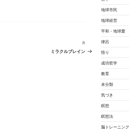
地球市民
地球経営
平和・地球愛
律呂
次
次
の
ミラクルブレイン
悟り
投
成功哲学
稿
教育
未分類
気づき
瞑想
瞑想法
脳トレーニン