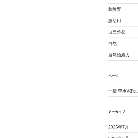
脳教育
脳活用
自己啓発
自然
自然治癒力
ページ
一指 李承憲氏
アーカイブ
2026年7月