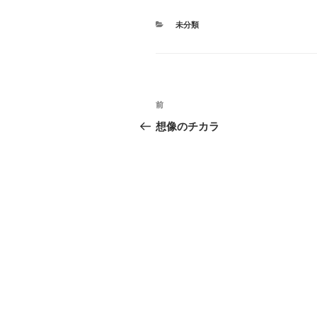
カ
未分類
テ
ゴ
リ
ー
投
前
前
稿
の
想像のチカラ
投
ナ
稿
ビ
ゲ
ー
シ
ョ
ン