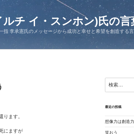
イルチ イ・スンホン)氏の言
一指 李承憲氏のメッセージから成功と幸せと希望を創造する
検
う
索:
最近の投稿
還ります。
想像力は創造
死にますが
笑おう