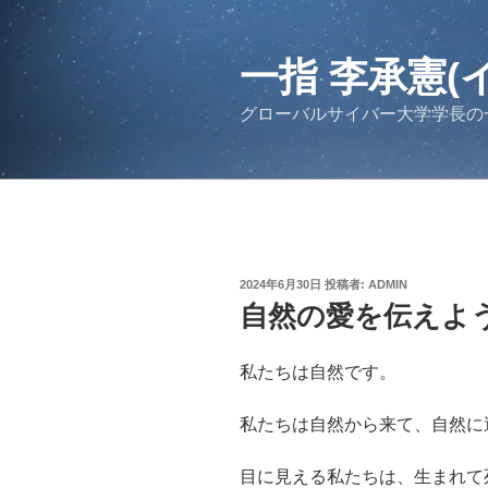
コ
ン
テ
一指 李承憲(
ン
グローバルサイバー大学学長の
ツ
へ
ス
キ
ッ
プ
投
2024年6月30日
投稿者:
ADMIN
稿
自然の愛を伝えよ
日:
私たちは自然です。
私たちは自然から来て、自然に
目に見える私たちは、生まれて