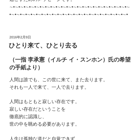
∼•∼•∼•∼•∼•∼•∼•∼•∼•∼•∼•∼•∼•∼•∼•∼•∼•∼•∼•∼•∼•∼•∼
•∼•∼•∼•∼•∼•∼•∼•∼•∼•∼•∼•∼•∼•∼•∼•∼•∼•∼•∼•∼•∼•∼•
投
2016年2月9日
稿
ひとり来て、ひとり去る
日:
（一指 李承憲（イルチ イ・スンホン）氏の希望
の手紙より）
人間は誰でも、この世に来て、また去ります。
それも一人で来て、一人で去ります。
人間はもともと寂しい存在です。
寂しい存在だということを
徹底的に認識し、
世の中を眺める必要があります。
人生は孤独な道だと自覚できず