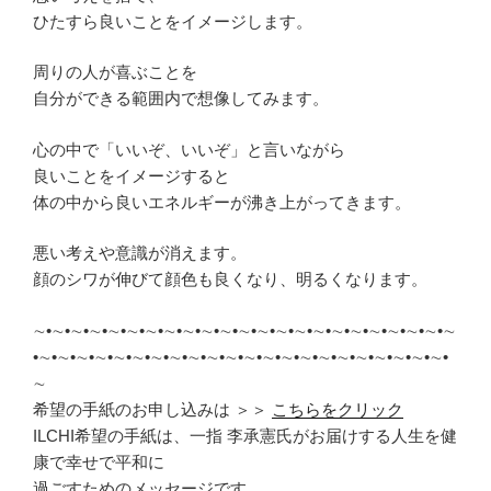
ひたすら良いことをイメージします。
周りの人が喜ぶことを
自分ができる範囲内で想像してみます。
心の中で「いいぞ、いいぞ」と言いながら
良いことをイメージすると
体の中から良いエネルギーが沸き上がってきます。
悪い考えや意識が消えます。
顔のシワが伸びて顔色も良くなり、明るくなります。
∼•∼•∼•∼•∼•∼•∼•∼•∼•∼•∼•∼•∼•∼•∼•∼•∼•∼•∼•∼•∼•∼•∼
•∼•∼•∼•∼•∼•∼•∼•∼•∼•∼•∼•∼•∼•∼•∼•∼•∼•∼•∼•∼•∼•∼•
∼
希望の手紙のお申し込みは ＞＞
こちらをクリック
ILCHI希望の手紙は、一指 李承憲氏がお届けする人生を健
康で幸せで平和に
過ごすためのメッセージです。