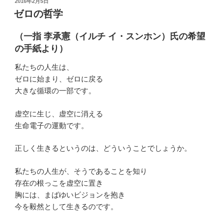
投
2016年2月5日
稿
ゼロの哲学
日:
（一指 李承憲（イルチ イ・スンホン）氏の希望
の手紙より）
私たちの人生は、
ゼロに始まり、ゼロに戻る
大きな循環の一部です。
虚空に生じ、虚空に消える
生命電子の運動です。
正しく生きるというのは、どういうことでしょうか。
私たちの人生が、そうであることを知り
存在の根っこを虚空に置き
胸には、まばゆいビジョンを抱き
今を毅然として生きるのです。