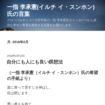
コ
一指 李承憲(イルチ イ・スンホン)
ン
氏の言葉
テ
ン
グローバルサイバー大学学長の一指 李承憲氏のメッセージから成
ツ
功と幸せと希望を創造する言葉をお届けします。
へ
ス
キ
月:
2016年2月
ッ
プ
投
2016年2月12日
稿
自分にも人にも良い瞑想法
日:
（一指 李承憲（イルチ イ・スンホン）氏の希望
の手紙より）
楽に座って背すじを伸ばし、
目は閉じます。
悪い考えを捨て、