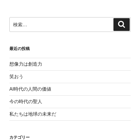
ペ
の
ー
ペ
ジ
検
検
ー
索
索:
ジ
送
最近の投稿
り
想像力は創造力
笑おう
AI時代の人間の価値
今の時代の聖人
私たちは地球の未来だ
カテゴリー