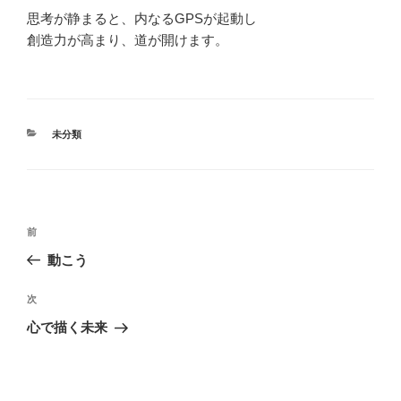
思考が静まると、内なるGPSが起動し
創造力が高まり、道が開けます。
カ
未分類
テ
ゴ
リ
ー
投
前
前
稿
の
動こう
ナ
投
ビ
稿
次
次
ゲ
の
心で描く未来
投
ー
稿
シ
ョ