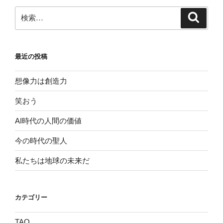
ン
検
検
索
索:
最近の投稿
想像力は創造力
笑おう
AI時代の人間の価値
今の時代の聖人
私たちは地球の未来だ
カテゴリー
TAO