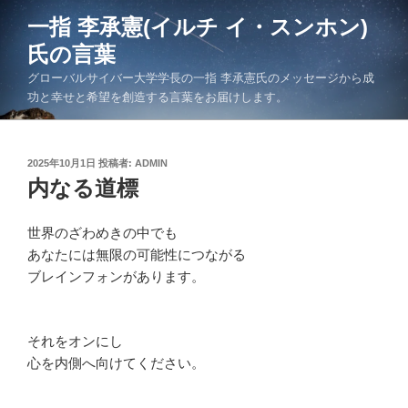
コ
一指 李承憲(イルチ イ・スンホン)
ン
氏の言葉
テ
ン
グローバルサイバー大学学長の一指 李承憲氏のメッセージから成
ツ
功と幸せと希望を創造する言葉をお届けします。
へ
ス
キ
投
2025年10月1日
投稿者:
ADMIN
稿
内なる道標
ッ
日:
プ
世界のざわめきの中でも
あなたには無限の可能性につながる
ブレインフォンがあります。
それをオンにし
心を内側へ向けてください。