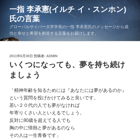
コ
一指 李承憲(イルチ イ・スンホン)
ン
氏の言葉
テ
ン
グローバルサイバー大学学長の一指 李承憲氏のメッセージから成
ツ
功と幸せと希望を創造する言葉をお届けします。
へ
ス
キ
投
2011年6月30日
投稿者:
ADMIN
稿
いくつになっても、夢を持ち続け
ッ
日:
プ
ましょう
「精神年齢を知るためには『あなたには夢があるのか』
という質問を投げかけてみると良いです。
若い２０代の人でも夢がなければ
年寄りくさい人といえるでしょう。
反対に80歳を超えてる人でも
胸の中に情熱と夢があるのなら
その人は一生青春です」