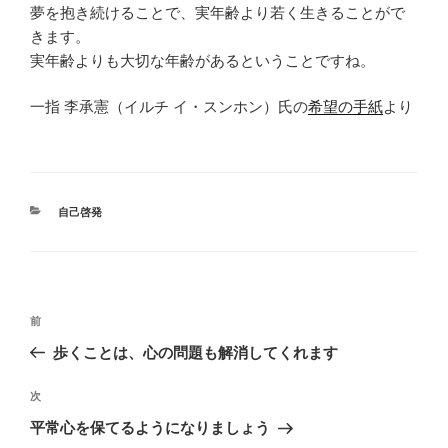
夢を抱き続けることで、実年齢より若く生きることがで
きます。
実年齢よりも大切な年齢があるということですね。
一指 李承憲（イルチ イ・スンホン）氏の
希望の手紙
より
カ
自己啓発
テ
ゴ
リ
ー
投
前
前
稿
の
歩くことは、心の問題も解消してくれます
ナ
投
ビ
稿
次
次
ゲ
の
平常心を保てるようになりましょう
投