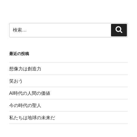
ー
稿
シ
ョ
ン
検
検
索
索:
最近の投稿
想像力は創造力
笑おう
AI時代の人間の価値
今の時代の聖人
私たちは地球の未来だ