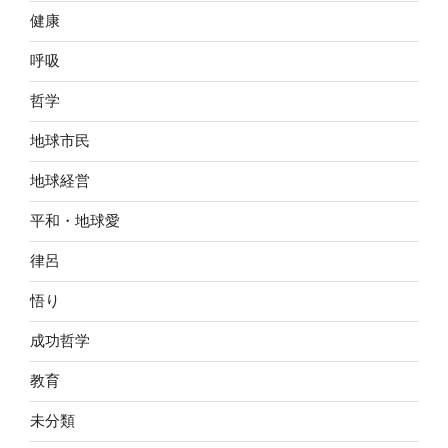
健康
呼吸
哲学
地球市民
地球経営
平和・地球愛
律呂
悟り
成功哲学
教育
未分類