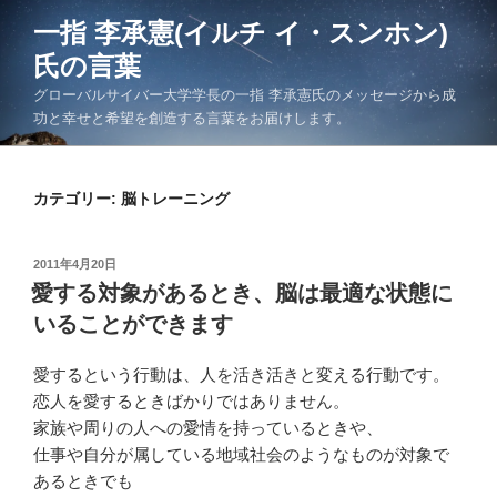
コ
一指 李承憲(イルチ イ・スンホン)
ン
氏の言葉
テ
ン
グローバルサイバー大学学長の一指 李承憲氏のメッセージから成
ツ
功と幸せと希望を創造する言葉をお届けします。
へ
ス
キ
カテゴリー:
脳トレーニング
ッ
プ
投
2011年4月20日
稿
愛する対象があるとき、脳は最適な状態に
日:
いることができます
愛するという行動は、人を活き活きと変える行動です。
恋人を愛するときばかりではありません。
家族や周りの人への愛情を持っているときや、
仕事や自分が属している地域社会のようなものが対象で
あるときでも