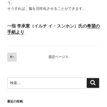
う。
そうすれば、脳を活性化させることができます。
一指 李承憲（イルチ イ・スンホン）氏の
希望の
手紙より
投
前
固定ページ
5
の
稿
ペ
の
ー
ペ
ジ
検
検
ー
索
索:
ジ
送
最近の投稿
り