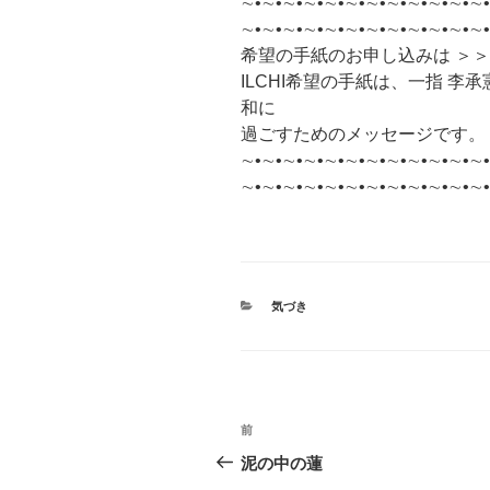
∼•∼•∼•∼•∼•∼•∼•∼•∼•∼•∼•∼•
∼•∼•∼•∼•∼•∼•∼•∼•∼•∼•∼•∼
希望の手紙のお申し込みは ＞
ILCHI希望の手紙は、一指 
和に
過ごすためのメッセージです。
∼•∼•∼•∼•∼•∼•∼•∼•∼•∼•∼•∼•
∼•∼•∼•∼•∼•∼•∼•∼•∼•∼•∼•∼•
カ
気づき
テ
ゴ
リ
ー
投
前
前
稿
の
泥の中の蓮
投