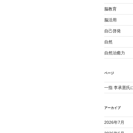
稿
脳教育
脳活用
自己啓発
自然
自然治癒力
ページ
一指 李承憲氏
アーカイブ
2026年7月