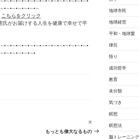
∼•∼•∼•∼•∼•∼•∼•∼•∼•∼•∼•∼•∼•∼•∼•
•∼•∼•∼•∼•∼•∼•∼
地球市民
＞
こちらをクリック
地球経営
李承憲氏がお届けする人生を健康で幸せで平
平和・地球愛
律呂
∼•∼•∼•∼•∼•∼•∼•∼•∼•∼•∼•∼•∼•∼•∼•
∼•∼•∼•∼•∼•∼•
悟り
成功哲学
教育
未分類
気づき
瞑想
次
次
瞑想法
の
もっとも偉大なるもの
脳トレーニン
投