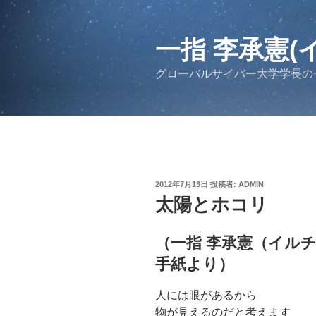
コ
ン
テ
一指 李承憲(
ン
グローバルサイバー大学学長の
ツ
へ
ス
キ
ッ
プ
投
2012年7月13日
投稿者:
ADMIN
稿
太陽とホコリ
日:
（一指 李承憲（イル
手紙より）
人には眼があるから
物が見えるのだと考えます