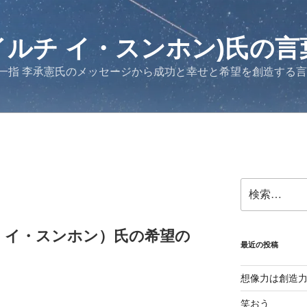
イルチ イ・スンホン)氏の言
一指 李承憲氏のメッセージから成功と幸せと希望を創造する
検
索:
チ イ・スンホン）氏の希望の
最近の投稿
想像力は創造
笑おう