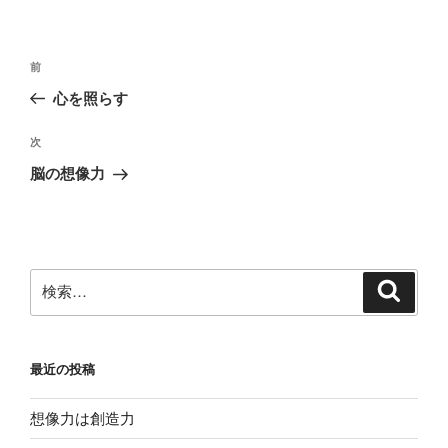
リ
ー
投
前
前
稿
の
心を照らす
ナ
投
ビ
稿
次
次
ゲ
の
脳の想像力
投
ー
稿
シ
ョ
ン
検
検
索
索:
最近の投稿
想像力は創造力