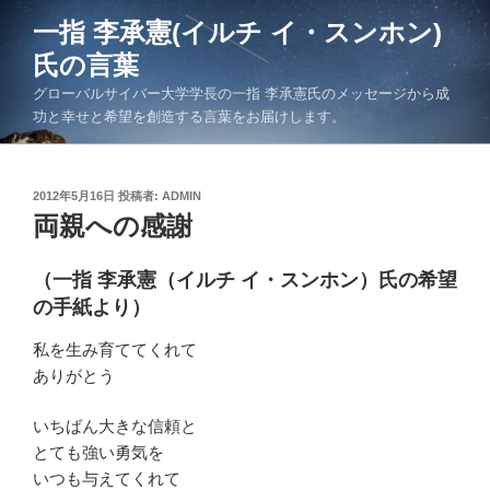
コ
一指 李承憲(イルチ イ・スンホン)
ン
氏の言葉
テ
ン
グローバルサイバー大学学長の一指 李承憲氏のメッセージから成
ツ
功と幸せと希望を創造する言葉をお届けします。
へ
ス
キ
投
2012年5月16日
投稿者:
ADMIN
稿
両親への感謝
ッ
日:
プ
（一指 李承憲（イルチ イ・スンホン）氏の希望
の手紙より）
私を生み育ててくれて
ありがとう
いちばん大きな信頼と
とても強い勇気を
いつも与えてくれて