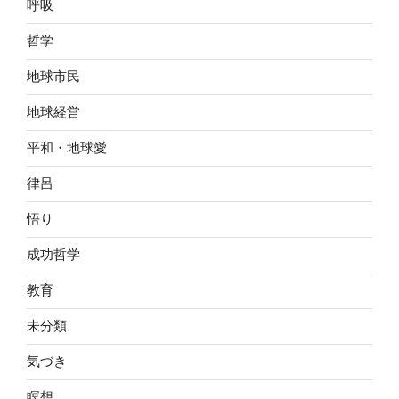
呼吸
哲学
地球市民
地球経営
平和・地球愛
律呂
悟り
成功哲学
教育
未分類
気づき
瞑想