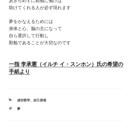
あきらめずに勤勉に働けば
助けてくれる人が必ず現れます
夢をかなえるためには
身体と心、脳の主になって
自ら選択して行動し
勤勉であることが大切なのです
一指 李承憲（イルチ イ・スンホン）氏の希望の
手紙より
カ
成功哲学
、
自己啓発
テ
タ
夢
ゴ
グ
リ
ー