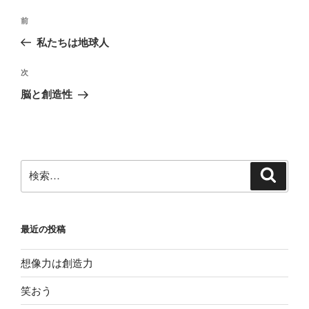
投
前
前
稿
の
私たちは地球人
ナ
投
ビ
稿
次
次
ゲ
の
脳と創造性
投
ー
稿
シ
ョ
ン
検
検
索
索:
最近の投稿
想像力は創造力
笑おう