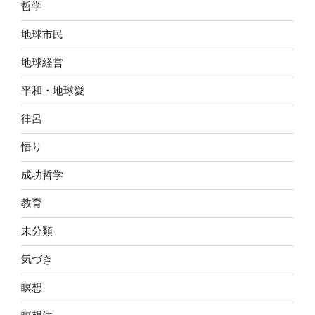
哲学
地球市民
地球経営
平和・地球愛
律呂
悟り
成功哲学
教育
未分類
気づき
瞑想