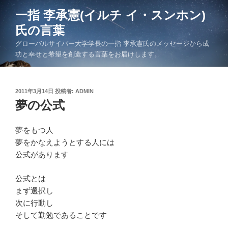
コ
一指 李承憲(イルチ イ・スンホン)
ン
氏の言葉
テ
ン
グローバルサイバー大学学長の一指 李承憲氏のメッセージから成
ツ
功と幸せと希望を創造する言葉をお届けします。
へ
ス
キ
投
2011年3月14日
投稿者:
ADMIN
稿
夢の公式
ッ
日:
プ
夢をもつ人
夢をかなえようとする人には
公式があります
公式とは
まず選択し
次に行動し
そして勤勉であることです