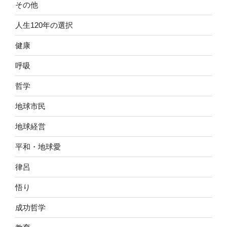
その他
人生120年の選択
健康
呼吸
哲学
地球市民
地球経営
平和・地球愛
律呂
悟り
成功哲学