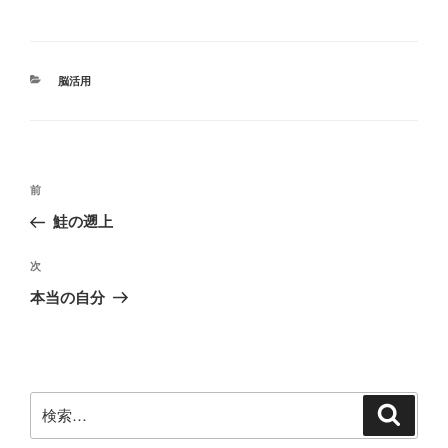
カ
脳活用
テ
ゴ
リ
ー
投
前
前
稿
の
鮭の遡上
ナ
投
ビ
稿
次
次
ゲ
の
本当の自分
投
ー
稿
シ
ョ
ン
検
検
索
索: