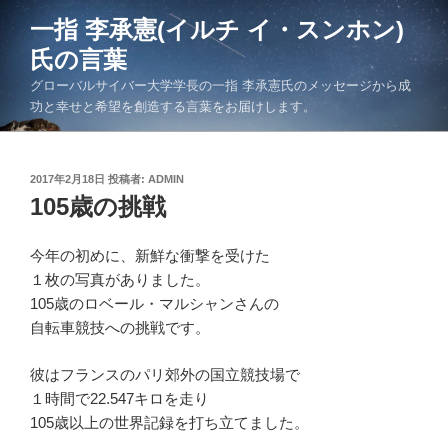
コ
一指 李承憲(イルチ イ・スンホン)
ン
氏の言葉
テ
ン
グローバルサイバー大学学長の一指 李承憲氏のメッセージから成
ツ
功と幸せと希望を創造する言葉をお届けします。
へ
ス
キ
投
2017年2月18日
投稿者:
ADMIN
稿
105歳の挑戦
ッ
日:
プ
今年の初めに、新鮮な衝撃を受けた
１枚の写真がありました。
105歳のロベール・マルシャンさんの
自転車競技への挑戦です。
彼はフランスのパリ郊外の国立競技場で
１時間で22.547キロを走り
105歳以上の世界記録を打ち立てました。