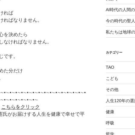
AI時代の人間
ければ
ければなりません。
今の時代の聖
私たちは地球
心を決めたら
しなければなりません。
カテゴリー
じです。
TAO
めた分だけ
。
こども
その他
∼•∼•∼•∼•∼•∼•∼•∼•∼•∼•∼•∼•∼•∼•∼•
•∼•∼•∼•∼•∼•∼•∼
人生120年の選
＞
こちらをクリック
健康
李承憲氏がお届けする人生を健康で幸せで平
呼吸
哲学