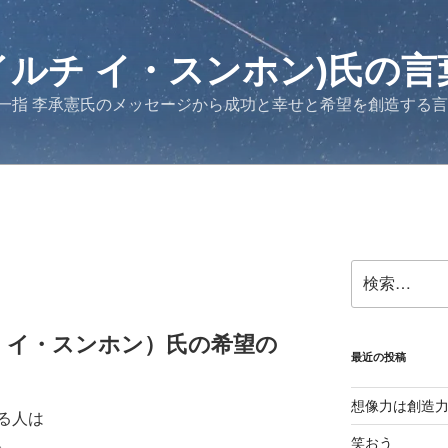
イルチ イ・スンホン)氏の言
一指 李承憲氏のメッセージから成功と幸せと希望を創造する
検
索:
チ イ・スンホン）氏の希望の
最近の投稿
想像力は創造
る人は
。
笑おう