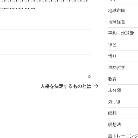
∼•∼•∼•∼•∼•∼•∼•∼•∼•∼•∼•∼•∼•∼•∼•
∼•∼•∼•∼•∼•∼•
地球市民
地球経営
平和・地球愛
律呂
悟り
成功哲学
次
次
教育
の
人格を決定するものとは
未分類
投
稿
気づき
瞑想
瞑想法
脳トレーニン