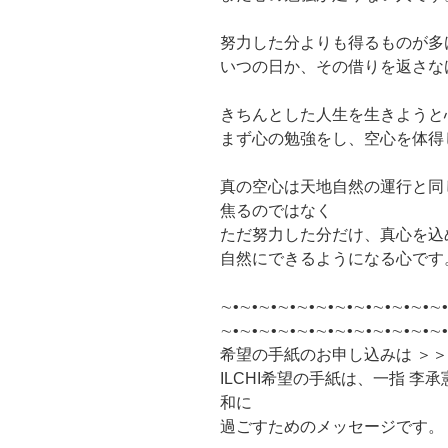
努力した分よりも得るものが多
いつの日か、その借りを返さな
きちんとした人生を生きようと
まず心の勉強をし、空心を体得
真の空心は天地自然の運行と同
焦るのではなく
ただ努力した分だけ、真心を込
自然にできるようになる心です
∼•∼•∼•∼•∼•∼•∼•∼•∼•∼•∼•∼•
∼•∼•∼•∼•∼•∼•∼•∼•∼•∼•∼•∼
希望の手紙のお申し込みは ＞
ILCHI希望の手紙は、一指 
和に
過ごすためのメッセージです。