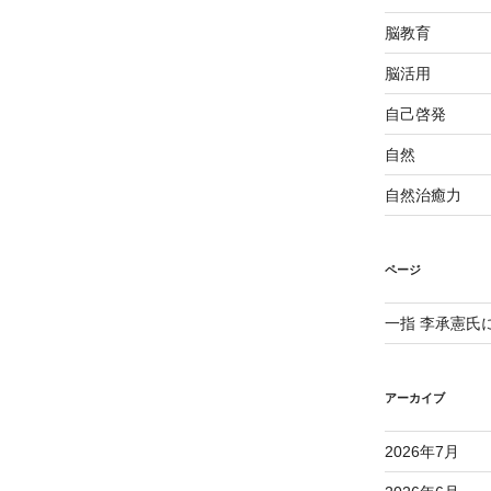
脳教育
脳活用
自己啓発
自然
自然治癒力
ページ
一指 李承憲氏
アーカイブ
2026年7月