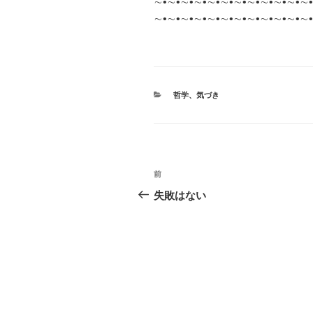
∼•∼•∼•∼•∼•∼•∼•∼•∼•∼•∼•∼•
∼•∼•∼•∼•∼•∼•∼•∼•∼•∼•∼•∼•
カ
哲学
、
気づき
テ
ゴ
リ
ー
投
前
前
稿
の
失敗はない
投
ナ
稿
ビ
ゲ
ー