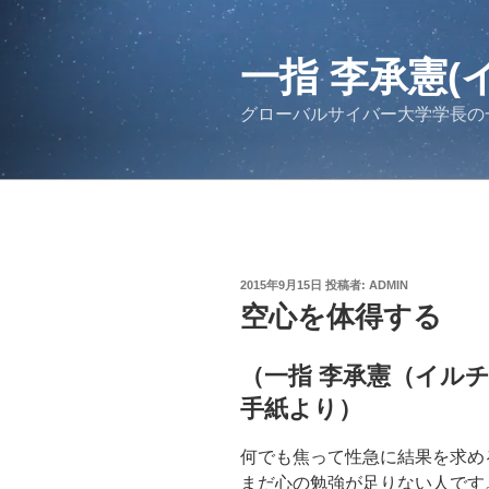
コ
ン
テ
一指 李承憲(
ン
グローバルサイバー大学学長の
ツ
へ
ス
キ
ッ
プ
投
2015年9月15日
投稿者:
ADMIN
稿
空心を体得する
日:
（一指 李承憲（イル
手紙より）
何でも焦って性急に結果を求め
まだ心の勉強が足りない人です