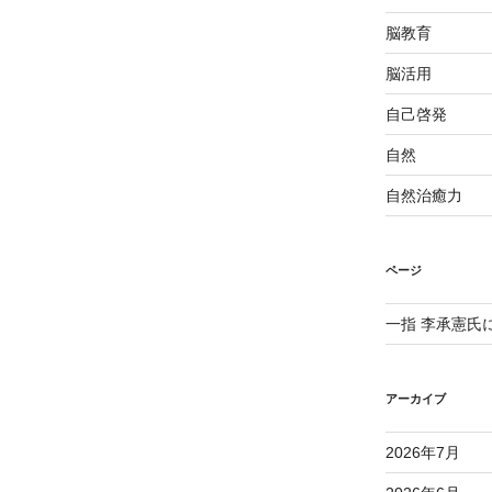
脳教育
脳活用
自己啓発
自然
自然治癒力
ページ
一指 李承憲氏
アーカイブ
2026年7月