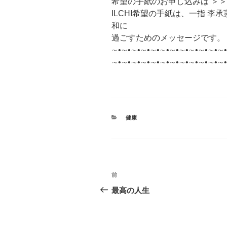
希望の手紙のお申し込みは ＞
ILCHI希望の手紙は、一指 
和に
過ごすためのメッセージです。
∼•∼•∼•∼•∼•∼•∼•∼•∼•∼•∼•∼•
∼•∼•∼•∼•∼•∼•∼•∼•∼•∼•∼•∼•
カ
健康
テ
ゴ
リ
ー
投
前
前
稿
の
最高の人生
投
ナ
稿
ビ