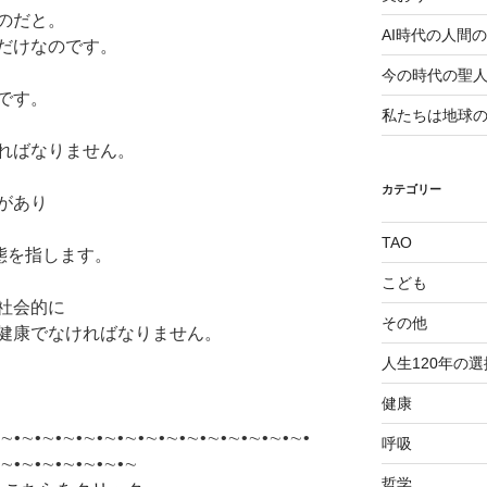
のだと。
AI時代の人間
だけなのです。
今の時代の聖
です。
私たちは地球
ればなりません。
カテゴリー
があり
TAO
態を指します。
こども
社会的に
その他
健康でなければなりません。
人生120年の選
健康
∼•∼•∼•∼•∼•∼•∼•∼•∼•∼•∼•∼•∼•∼•∼•
呼吸
•∼•∼•∼•∼•∼•∼•∼
哲学