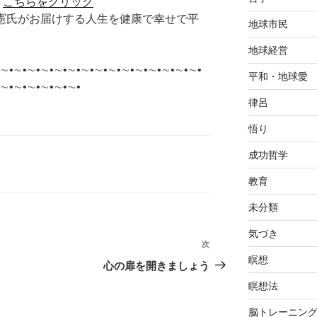
＞
こちらをクリック
李承憲氏がお届けする人生を健康で幸せで平
地球市民
地球経営
∼•∼•∼•∼•∼•∼•∼•∼•∼•∼•∼•∼•∼•∼•∼•
平和・地球愛
∼•∼•∼•∼•∼•∼•
律呂
悟り
成功哲学
教育
未分類
気づき
次
次
瞑想
の
心の扉を開きましょう
投
瞑想法
稿
脳トレーニン