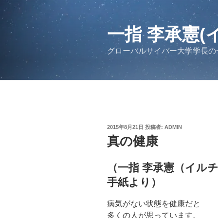
コ
ン
テ
一指 李承憲(
ン
グローバルサイバー大学学長の
ツ
へ
ス
キ
ッ
プ
投
2015年8月21日
投稿者:
ADMIN
稿
真の健康
日:
（一指 李承憲（イル
手紙より）
病気がない状態を健康だと
多くの人が思っています。