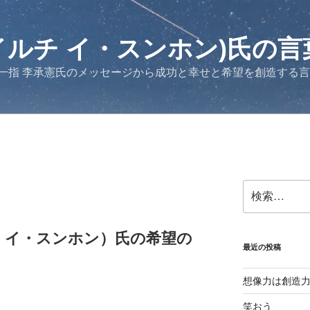
イルチ イ・スンホン)氏の言
一指 李承憲氏のメッセージから成功と幸せと希望を創造する
検
索:
チ イ・スンホン）氏の希望の
最近の投稿
想像力は創造
笑おう