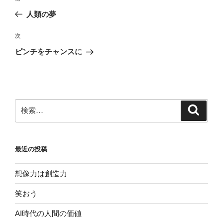
稿
の
人類の夢
ナ
投
ビ
稿
次
次
ゲ
の
ピンチをチャンスに
投
ー
稿
シ
ョ
ン
検
検
索
索:
最近の投稿
想像力は創造力
笑おう
AI時代の人間の価値