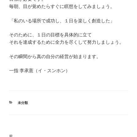
毎朝、目が覚めたらすぐに瞑想をしてみましょう。
「私のいる場所で成功し、１日を楽しく創造した」
そのために、１日の目標を具体的に立て
それを達成するために全力を尽くして努力しましょう。
その瞬間から真の自分の経営が始まります。
一指 李承憲（イ・スンホン）
カ
未分類
テ
ゴ
リ
ー
投
前
前