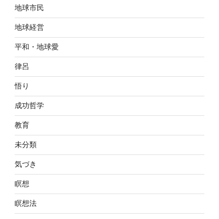
地球市民
地球経営
平和・地球愛
律呂
悟り
成功哲学
教育
未分類
気づき
瞑想
瞑想法