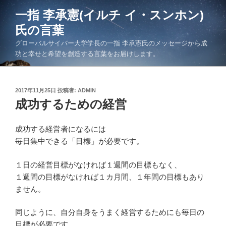
コ
一指 李承憲(イルチ イ・スンホン)
ン
氏の言葉
テ
ン
グローバルサイバー大学学長の一指 李承憲氏のメッセージから成
ツ
功と幸せと希望を創造する言葉をお届けします。
へ
ス
キ
投
2017年11月25日
投稿者:
ADMIN
稿
成功するための経営
ッ
日:
プ
成功する経営者になるには
毎日集中できる「目標」が必要です。
１日の経営目標がなければ１週間の目標もなく、
１週間の目標がなければ１カ月間、１年間の目標もあり
ません。
同じように、自分自身をうまく経営するためにも毎日の
目標が必要です。