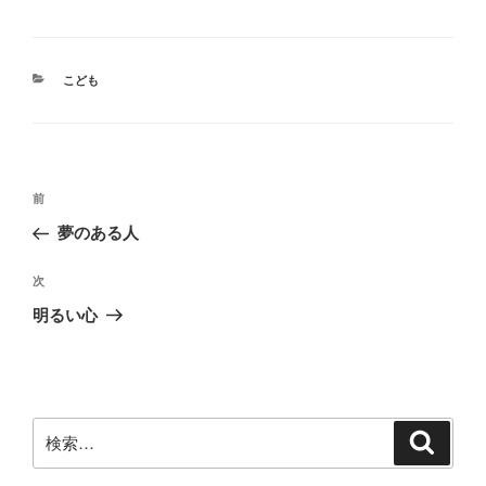
カ
こども
テ
ゴ
リ
ー
投
前
前
稿
の
夢のある人
ナ
投
ビ
稿
次
次
ゲ
の
明るい心
投
ー
稿
シ
ョ
ン
検
検
索
索: