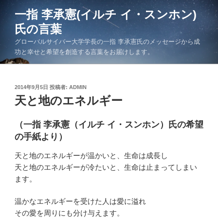
コ
一指 李承憲(イルチ イ・スンホン)
ン
氏の言葉
テ
ン
グローバルサイバー大学学長の一指 李承憲氏のメッセージから成
ツ
功と幸せと希望を創造する言葉をお届けします。
へ
ス
キ
投
2014年9月5日
投稿者:
ADMIN
稿
天と地のエネルギー
ッ
日:
プ
（一指 李承憲（イルチ イ・スンホン）氏の希望
の手紙より）
天と地のエネルギーが温かいと、生命は成長し
天と地のエネルギーが冷たいと、生命は止まってしまい
ます。
温かなエネルギーを受けた人は愛に溢れ
その愛を周りにも分け与えます。