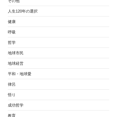
その他
人生120年の選択
健康
呼吸
哲学
地球市民
地球経営
平和・地球愛
律呂
悟り
成功哲学
教育