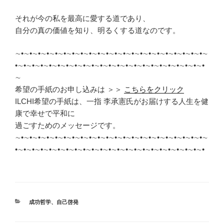
それが今の私を最高に愛する道であり、
自分の真の価値を知り、明るくする道なのです。
∼•∼•∼•∼•∼•∼•∼•∼•∼•∼•∼•∼•∼•∼•∼•∼•∼•∼•∼•∼•∼•∼•∼
•∼•∼•∼•∼•∼•∼•∼•∼•∼•∼•∼•∼•∼•∼•∼•∼•∼•∼•∼•∼•∼•∼•
∼
希望の手紙のお申し込みは ＞＞
こちらをクリック
ILCHI希望の手紙は、一指 李承憲氏がお届けする人生を健
康で幸せで平和に
過ごすためのメッセージです。
∼•∼•∼•∼•∼•∼•∼•∼•∼•∼•∼•∼•∼•∼•∼•∼•∼•∼•∼•∼•∼•∼•∼
•∼•∼•∼•∼•∼•∼•∼•∼•∼•∼•∼•∼•∼•∼•∼•∼•∼•∼•∼•∼•∼•∼•
カ
成功哲学
、
自己啓発
テ
ゴ