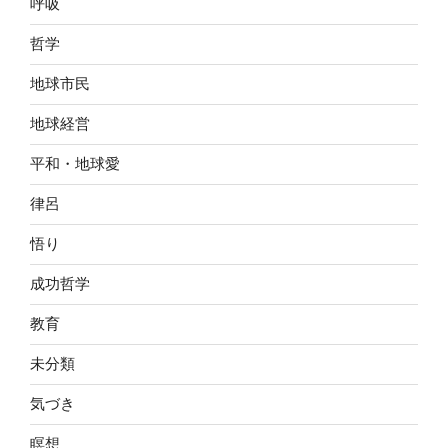
呼吸
哲学
地球市民
地球経営
平和・地球愛
律呂
悟り
成功哲学
教育
未分類
気づき
瞑想