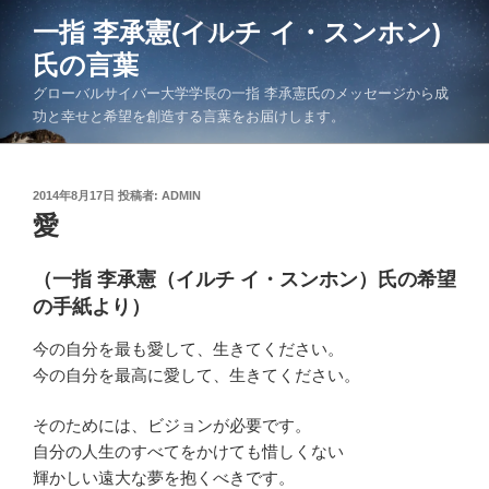
コ
一指 李承憲(イルチ イ・スンホン)
ン
氏の言葉
テ
ン
グローバルサイバー大学学長の一指 李承憲氏のメッセージから成
ツ
功と幸せと希望を創造する言葉をお届けします。
へ
ス
キ
投
2014年8月17日
投稿者:
ADMIN
稿
愛
ッ
日:
プ
（一指 李承憲（イルチ イ・スンホン）氏の希望
の手紙より）
今の自分を最も愛して、生きてください。
今の自分を最高に愛して、生きてください。
そのためには、ビジョンが必要です。
自分の人生のすべてをかけても惜しくない
輝かしい遠大な夢を抱くべきです。