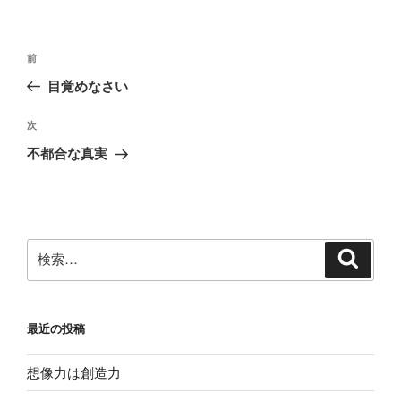
リ
ー
投
前
前
稿
の
目覚めなさい
ナ
投
ビ
稿
次
次
ゲ
の
不都合な真実
投
ー
稿
シ
ョ
ン
検
検
索
索:
最近の投稿
想像力は創造力