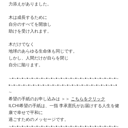
力添えがありました。
木は成長するために
自分のすべてを開放し
助けを受け入れます。
木だけでなく
地球のあらゆる生命体も同じです。
しかし、人間だけが自らを閉じ
自分に陥ります。
∼•∼•∼•∼•∼•∼•∼•∼•∼•∼•∼•∼•∼•∼•∼•∼•∼•∼•∼•∼•∼•∼•∼
•∼•∼•∼•∼•∼•∼•∼•∼•∼•∼•∼•∼•∼•∼•∼•∼•∼•∼•∼•∼•∼•∼•
∼
希望の手紙のお申し込みは ＞＞
こちらをクリック
ILCHI希望の手紙は、一指 李承憲氏がお届けする人生を健
康で幸せで平和に
過ごすためのメッセージです。
∼•∼•∼•∼•∼•∼•∼•∼•∼•∼•∼•∼•∼•∼•∼•∼•∼•∼•∼•∼•∼•∼•∼