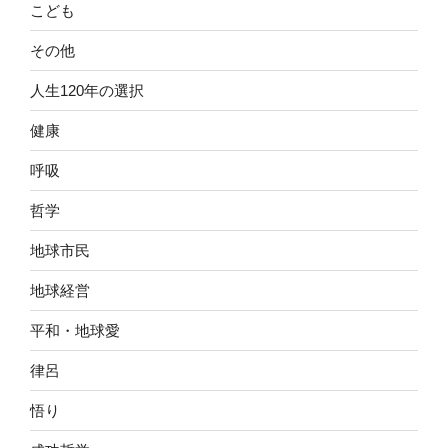
こども
その他
人生120年の選択
健康
呼吸
哲学
地球市民
地球経営
平和・地球愛
律呂
悟り