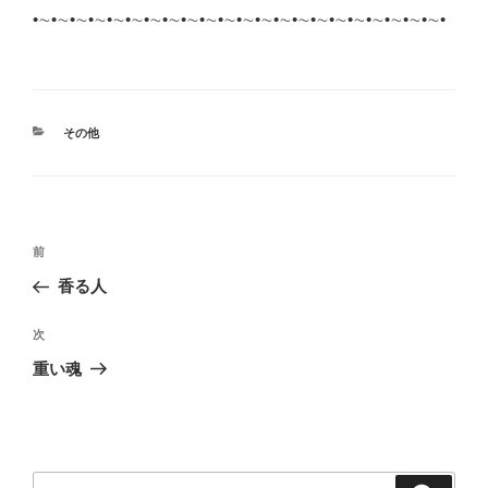
•∼•∼•∼•∼•∼•∼•∼•∼•∼•∼•∼•∼•∼•∼•∼•∼•∼•∼•∼•∼•∼•∼•
カ
その他
テ
ゴ
リ
ー
投
前
前
稿
の
香る人
ナ
投
ビ
稿
次
次
ゲ
の
重い魂
投
ー
稿
シ
ョ
ン
検