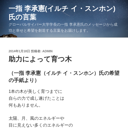
コ
一指 李承憲(イルチ イ・スンホン)
ン
氏の言葉
テ
ン
グローバルサイバー大学学長の一指 李承憲氏のメッセージから成
ツ
功と幸せと希望を創造する言葉をお届けします。
へ
ス
キ
投
2014年1月18日
投稿者:
ADMIN
稿
助力によって育つ木
ッ
日:
プ
（一指 李承憲（イルチ イ・スンホン）氏の希望
の手紙より）
1本の木が美しく育つまでに
自らの力で成し遂げたことは
何もありません。
太陽、月、風のエネルギーや
目に見えない多くのエネルギーの