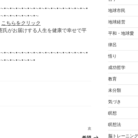
∼•∼•∼•∼•∼•∼•∼•∼•∼•∼•∼•∼•∼•∼•∼•
地球市民
•∼•∼•∼•∼•∼•∼•∼
地球経営
＞
こちらをクリック
李承憲氏がお届けする人生を健康で幸せで平
平和・地球愛
律呂
∼•∼•∼•∼•∼•∼•∼•∼•∼•∼•∼•∼•∼•∼•∼•
悟り
∼•∼•∼•∼•∼•∼•
成功哲学
教育
未分類
気づき
瞑想
瞑想法
次
次
脳トレーニン
の
希望