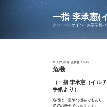
コ
ン
テ
一指 李承憲(
ン
グローバルサイバー大学学長の
ツ
へ
ス
キ
ッ
プ
投
2013年8月13日
投稿者:
ADMIN
稿
危機
日:
（一指 李承憲（イル
手紙より）
危機は、危険な機会でもあり、
絶好の機会でもあります。