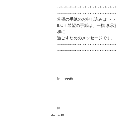
∼•∼•∼•∼•∼•∼•∼•∼•∼•∼•∼•∼•
∼•∼•∼•∼•∼•∼•∼•∼•∼•∼•∼•∼
希望の手紙のお申し込みは ＞
ILCHI希望の手紙は、一指 
和に
過ごすためのメッセージです。
∼•∼•∼•∼•∼•∼•∼•∼•∼•∼•∼•∼•
∼•∼•∼•∼•∼•∼•∼•∼•∼•∼•∼•∼•
カ
その他
テ
ゴ
リ
ー
投
前
前
稿
の
木目