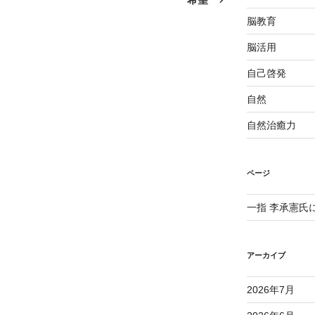
投
脳教育
稿
脳活用
自己啓発
自然
自然治癒力
ページ
一指 李承憲氏
アーカイブ
2026年7月