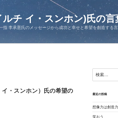
イルチ イ・スンホン)氏の言
一指 李承憲氏のメッセージから成功と幸せと希望を創造する
検
索:
チ イ・スンホン）氏の希望の
最近の投稿
想像力は創造
笑おう