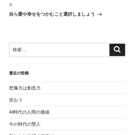
ゲ
次
次
の
ー
自ら愛や幸せをつかむこと選択しましょう
投
シ
稿
ョ
ン
検
検
索
索:
最近の投稿
想像力は創造力
笑おう
AI時代の人間の価値
今の時代の聖人