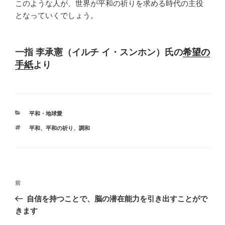
このような人が、世界が平和の祈りを求める時代の主役
となっていくでしょう。
一指 李承憲（イルチ イ・スンホン）氏の
希望の
手紙
より
カ
平和・地球愛
テ
タ
平和
、
平和の祈り
、
調和
ゴ
グ
リ
ー
投
前
前
稿
の
自信を持つことで、脳の潜在能力を引き出すことがで
ナ
投
きます
ビ
稿