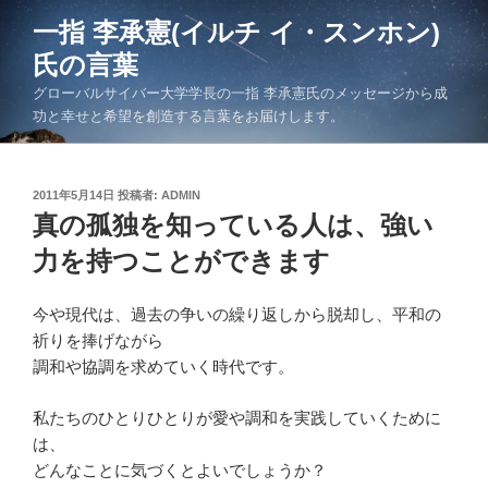
コ
一指 李承憲(イルチ イ・スンホン)
ン
氏の言葉
テ
ン
グローバルサイバー大学学長の一指 李承憲氏のメッセージから成
ツ
功と幸せと希望を創造する言葉をお届けします。
へ
ス
キ
投
2011年5月14日
投稿者:
ADMIN
稿
真の孤独を知っている人は、強い
ッ
日:
プ
力を持つことができます
今や現代は、過去の争いの繰り返しから脱却し、平和の
祈りを捧げながら
調和や協調を求めていく時代です。
私たちのひとりひとりが愛や調和を実践していくために
は、
どんなことに気づくとよいでしょうか？