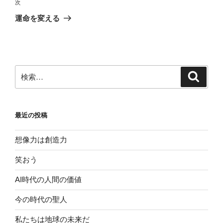
ビ
稿
次
次
ゲ
の
運命を変える
投
ー
稿
シ
ョ
ン
検
検
索
索:
最近の投稿
想像力は創造力
笑おう
AI時代の人間の価値
今の時代の聖人
私たちは地球の未来だ