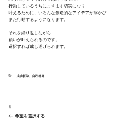
行動しているうちにますます切実になり
叶えるために、いろんな創造的なアイデアが浮かび
また行動するようになります。
それを繰り返しながら
願いが叶えられるのです。
選択すれば成し遂げられます。
カ
成功哲学
、
自己啓発
テ
ゴ
リ
ー
投
前
前
稿
の
希望を選択する
ナ
投