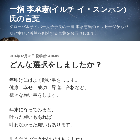
コ
一指 李承憲(イルチ イ・スンホン)
ン
氏の言葉
テ
ン
グローバルサイバー大学学長の一指 李承憲氏のメッセージから成
ツ
功と幸せと希望を創造する言葉をお届けします。
へ
ス
キ
投
2016年12月28日
投稿者:
ADMIN
稿
どんな選択をしましたか？
ッ
日:
プ
年明けにはよく願い事をします。
健康、幸せ、成功、昇進、合格など、
様々な願い事をします。
年末になってみると、
叶った願いもあれば
叶わなかった願いもあります。
思うだけで叶うわけではありません。