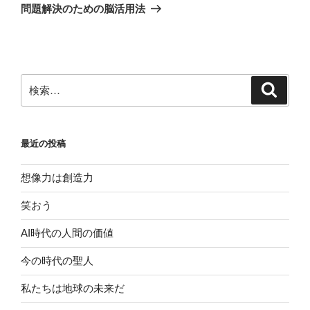
ゲ
の
問題解決のための脳活用法
投
ー
稿
シ
ョ
ン
検
検
索
索:
最近の投稿
想像力は創造力
笑おう
AI時代の人間の価値
今の時代の聖人
私たちは地球の未来だ