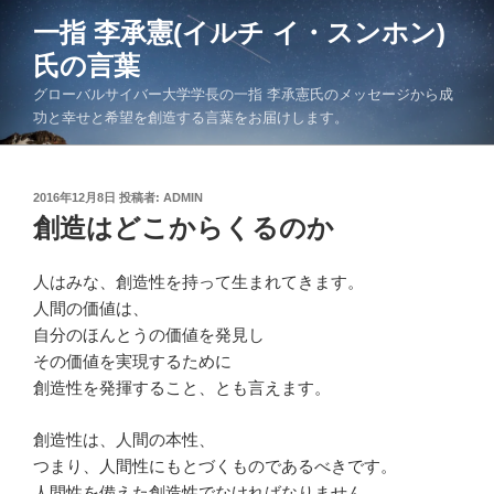
コ
一指 李承憲(イルチ イ・スンホン)
ン
氏の言葉
テ
ン
グローバルサイバー大学学長の一指 李承憲氏のメッセージから成
ツ
功と幸せと希望を創造する言葉をお届けします。
へ
ス
キ
投
2016年12月8日
投稿者:
ADMIN
稿
創造はどこからくるのか
ッ
日:
プ
人はみな、創造性を持って生まれてきます。
人間の価値は、
自分のほんとうの価値を発見し
その価値を実現するために
創造性を発揮すること、とも言えます。
創造性は、人間の本性、
つまり、人間性にもとづくものであるべきです。
人間性を備えた創造性でなければなりません。