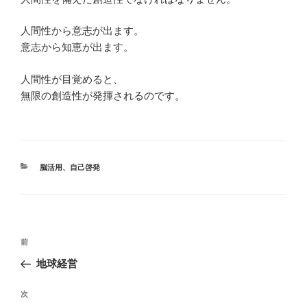
人間性から意志が出ます。
意志から知恵が出ます。
人間性が目覚めると、
無限の創造性が発揮されるのです。
カ
脳活用
、
自己啓発
テ
ゴ
リ
ー
投
前
前
稿
の
地球経営
ナ
投
ビ
稿
次
次