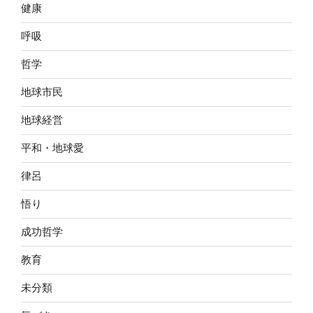
健康
呼吸
哲学
地球市民
地球経営
平和・地球愛
律呂
悟り
成功哲学
教育
未分類