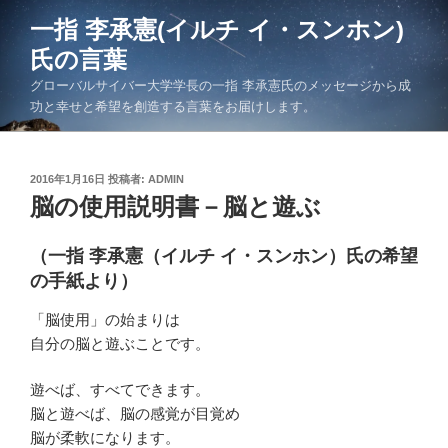
コ
一指 李承憲(イルチ イ・スンホン)
ン
氏の言葉
テ
ン
グローバルサイバー大学学長の一指 李承憲氏のメッセージから成
ツ
功と幸せと希望を創造する言葉をお届けします。
へ
ス
キ
投
2016年1月16日
投稿者:
ADMIN
稿
脳の使用説明書－脳と遊ぶ
ッ
日:
プ
（一指 李承憲（イルチ イ・スンホン）氏の希望
の手紙より）
「脳使用」の始まりは
自分の脳と遊ぶことです。
遊べば、すべてできます。
脳と遊べば、脳の感覚が目覚め
脳が柔軟になります。