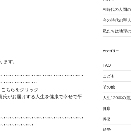
AI時代の人間
今の時代の聖
私たちは地球
。
カテゴリー
ります。
TAO
∼•∼•∼•∼•∼•∼•∼•∼•∼•∼•∼•∼•∼•∼•∼•
こども
•∼•∼•∼•∼•∼•∼•∼
その他
＞
こちらをクリック
李承憲氏がお届けする人生を健康で幸せで平
人生120年の選
健康
∼•∼•∼•∼•∼•∼•∼•∼•∼•∼•∼•∼•∼•∼•∼•
呼吸
∼•∼•∼•∼•∼•∼•
哲学