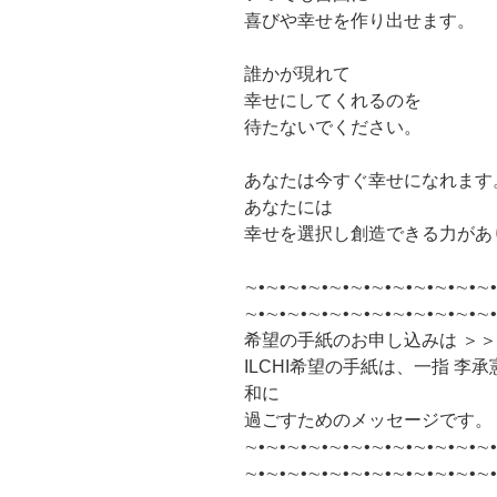
喜びや幸せを作り出せます。
誰かが現れて
幸せにしてくれるのを
待たないでください。
あなたは今すぐ幸せになれます
あなたには
幸せを選択し創造できる力があ
∼•∼•∼•∼•∼•∼•∼•∼•∼•∼•∼•∼•
∼•∼•∼•∼•∼•∼•∼•∼•∼•∼•∼•∼
希望の手紙のお申し込みは ＞
ILCHI希望の手紙は、一指 
和に
過ごすためのメッセージです。
∼•∼•∼•∼•∼•∼•∼•∼•∼•∼•∼•∼•
∼•∼•∼•∼•∼•∼•∼•∼•∼•∼•∼•∼•