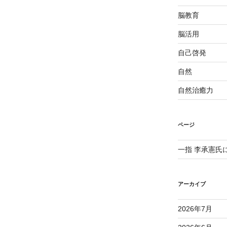
脳教育
脳活用
自己啓発
自然
自然治癒力
ページ
一指 李承憲氏
アーカイブ
2026年7月