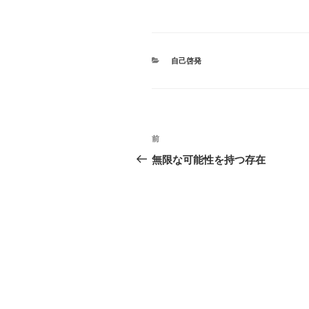
カ
自己啓発
テ
ゴ
リ
ー
投
前
前
稿
の
無限な可能性を持つ存在
投
ナ
稿
ビ
ゲ
ー
シ
ョ