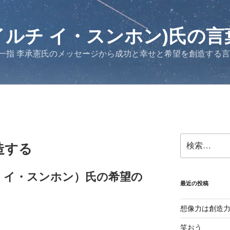
イルチ イ・スンホン)氏の言
一指 李承憲氏のメッセージから成功と幸せと希望を創造する
検
造する
索:
チ イ・スンホン）氏の希望の
最近の投稿
想像力は創造
笑おう