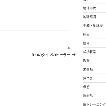
地球市民
地球経営
平和・地球愛
律呂
悟り
次
次
成功哲学
の
３つのタイプのヒーラー
投
教育
稿
未分類
気づき
瞑想
瞑想法
脳トレーニン