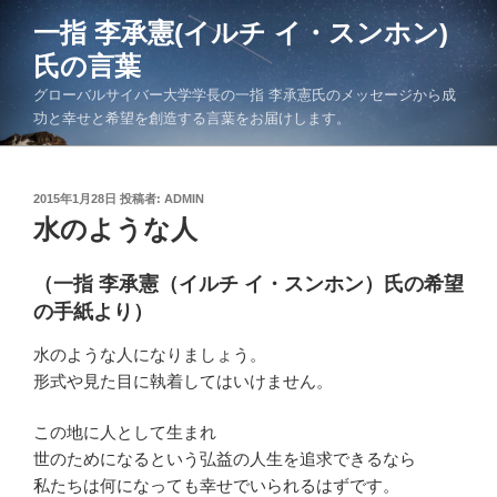
コ
一指 李承憲(イルチ イ・スンホン)
ン
氏の言葉
テ
ン
グローバルサイバー大学学長の一指 李承憲氏のメッセージから成
ツ
功と幸せと希望を創造する言葉をお届けします。
へ
ス
キ
投
2015年1月28日
投稿者:
ADMIN
稿
水のような人
ッ
日:
プ
（一指 李承憲（イルチ イ・スンホン）氏の希望
の手紙より）
水のような人になりましょう。
形式や見た目に執着してはいけません。
この地に人として生まれ
世のためになるという弘益の人生を追求できるなら
私たちは何になっても幸せでいられるはずです。