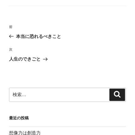
ゴ
リ
ー
投
前
前
稿
の
本当に恐れるべきこと
ナ
投
ビ
稿
次
次
ゲ
の
人生のできごと
投
ー
稿
シ
ョ
ン
検
検
索
索:
最近の投稿
想像力は創造力