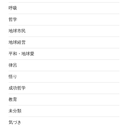
呼吸
哲学
地球市民
地球経営
平和・地球愛
律呂
悟り
成功哲学
教育
未分類
気づき