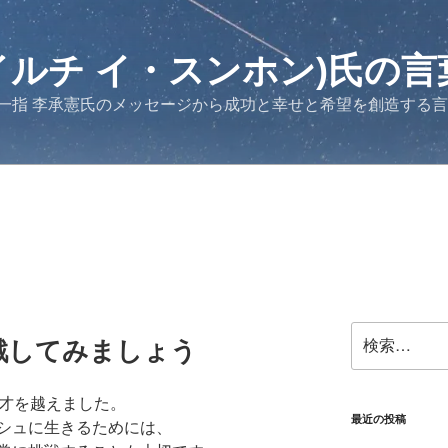
イルチ イ・スンホン)氏の言
一指 李承憲氏のメッセージから成功と幸せと希望を創造する
検
戦してみましょう
索:
0才を越えました。
最近の投稿
シュに生きるためには、