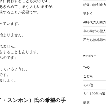
常に挑戦することも大切です。
想像力は創造
あきらめてしまう人もいますが、
険することが必要です。
笑おう
AI時代の人間
っています。
今の時代の聖
始まりません。
私たちは地球
れません。
をすることもあります。
カテゴリー
ぶのです」
TAO
っているように、
です。
こども
ましょう。
その他
人生120年の選
 イ・スンホン）氏の
希望の手
健康