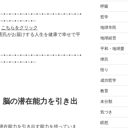
呼吸
∼•∼•∼•∼•∼•∼•∼•∼•∼•∼•∼•∼•∼•∼•∼•
哲学
•∼•∼•∼•∼•∼•∼•∼
地球市民
＞
こちらをクリック
李承憲氏がお届けする人生を健康で幸せで平
地球経営
平和・地球愛
∼•∼•∼•∼•∼•∼•∼•∼•∼•∼•∼•∼•∼•∼•∼•
律呂
•∼•∼•∼•∼•∼•∼•∼
悟り
成功哲学
教育
、脳の潜在能力を引き出
未分類
気づき
瞑想
潜在能力を引き出す能力を持っていま