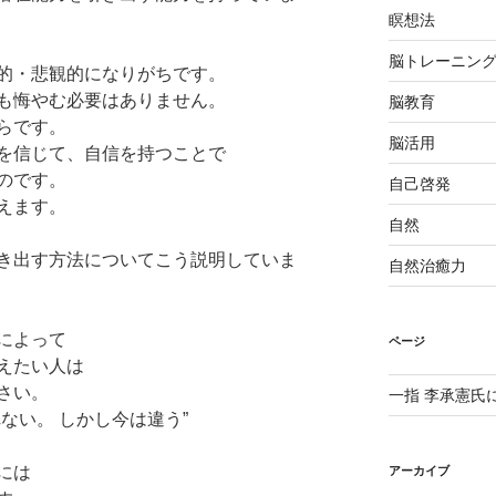
瞑想法
脳トレーニン
的・悲観的になりがちです。
も悔やむ必要はありません。
脳教育
らです。
脳活用
を信じて、自信を持つことで
のです。
自己啓発
えます。
自然
き出す方法についてこう説明していま
自然治癒力
によって
ページ
えたい人は
さい。
一指 李承憲氏
ない。 しかし今は違う”
には
アーカイブ