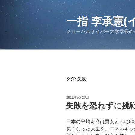
コ
ン
テ
一指 李承憲(
ン
グローバルサイバー大学学長の
ツ
へ
ス
キ
ッ
プ
タグ:
失敗
投
2011年5月28日
稿
失敗を恐れずに挑
日:
日本の平均寿命は男女ともに8
長くなった人生を、エネルギッ