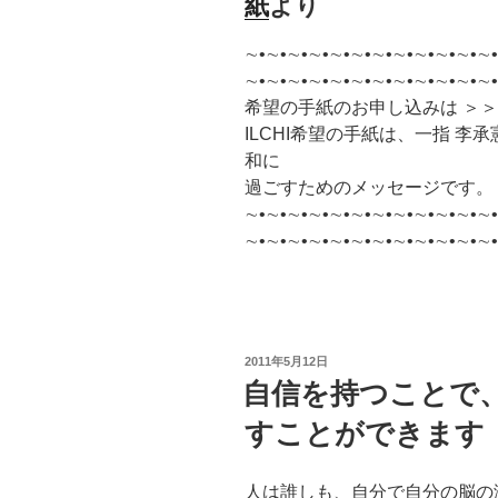
紙
より
∼•∼•∼•∼•∼•∼•∼•∼•∼•∼•∼•∼•
∼•∼•∼•∼•∼•∼•∼•∼•∼•∼•∼•∼
希望の手紙のお申し込みは ＞
ILCHI希望の手紙は、一指 
和に
過ごすためのメッセージです。
∼•∼•∼•∼•∼•∼•∼•∼•∼•∼•∼•∼•
∼•∼•∼•∼•∼•∼•∼•∼•∼•∼•∼•∼
投
2011年5月12日
稿
自信を持つことで
日:
すことができます
人は誰しも、自分で自分の脳の